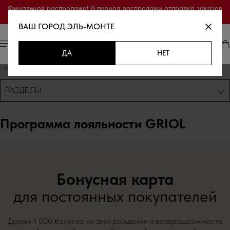
Финальная распродажа! В период распродажи отправка заказов
осуществляется только по полной предоплате.
ВАШ ГОРОД
ЭЛЬ-МОНТЕ
ДА
НЕТ
ГЛАВНАЯ
/
СЕРВИС
/
ПРОГРАММА ЛОЯЛЬНОСТИ
РАЗДЕЛЫ
Программа лояльности GRIOL
Бонусная карта
для постоянных покупателей
Дарим 1 000 бонусов ко дню рождения и возвращаем часть