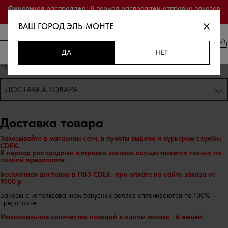
Финальная распродажа! В период распродажи отправка заказов
осуществляется только по полной предоплате.
ВАШ ГОРОД
ЭЛЬ-МОНТЕ
ДА
НЕТ
ГЛАВНАЯ
/
СЕРВИС
/
ДОСТАВКА ТОВАРА
ДОСТАВКА ТОВАРА
Доставка товара
Заказывайте в магазины сети, в пункты выдачи и курьером службы
CDEK.
В период распродажи отправка заказов осуществляется только по
полной предоплате.
Бесплатная доставка в ПВЗ
CDEK
при оплате на сайте заказа от
9500 р
Заказы с использованием бонусных баллов оплачиваются по 100%
предоплате.
Максимальное количество позиций в одном заказе - 6 вещей.