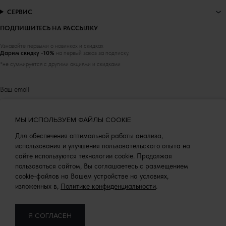
СЕРВИС
ПОДПИШИТЕСЬ НА РАССЫЛКУ
Узнавайте первыми о новинках и скидках
Дарим скидку -10%
на первый заказ за подписку.
*не суммируется с другими акциями и скидками
Соглашаюсь на обработку
персональных данных
МЫ ИСПОЛЬЗУЕМ ФАЙЛЫ COOKIE
Для обеспечения оптимальной работы анализа,
ПОДПИСАТЬСЯ
использования и улучшения пользовательского опыта на
сайте используются технологии cookie. Продолжая
пользоваться сайтом, Вы соглашаетесь с размещением
cookie-файлов на Вашем устройстве на условиях,
2026 © GRIOL, GRIOLFASHION.RU
изложенных в,
Политике конфиденциальности
.
Женская одежда оптом и в розницу
Я СОГЛАСЕН