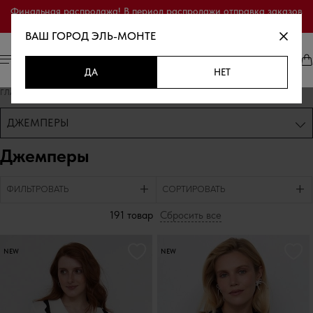
Финальная распродажа! В период распродажи отправка заказов
осуществляется только по полной предоплате.
ВАШ ГОРОД
ЭЛЬ-МОНТЕ
ДА
НЕТ
ГЛАВНАЯ
/
КАТАЛОГ ТОВАРОВ
/
ДЖЕМПЕРЫ
ДЖЕМПЕРЫ
Джемперы
ФИЛЬТРОВАТЬ
СОРТИРОВАТЬ
191 товар
Сбросить все
NEW
NEW