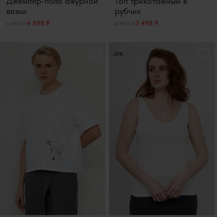
Джемпер-поло ажурной
Топ трикотажный в
вязки
рубчик
4 898 Р.
3 498 Р.
6 997 Р.
4 997 Р.
-30%