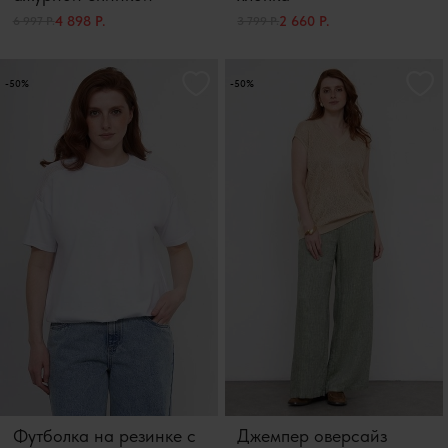
4 898 Р.
2 660 Р.
6 997 Р.
3 799 Р.
-50%
-50%
Футболка на резинке с
Джемпер оверсайз