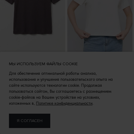
Футболка базовая в
Футболка из хлопка с
МЫ ИСПОЛЬЗУЕМ ФАЙЛЫ COOKIE
рубчик
печатью
Для обеспечения оптимальной работы анализа,
1 599 Р.
2 300 Р.
3 997 Р.
4 599 Р.
использования и улучшения пользовательского опыта на
сайте используются технологии cookie. Продолжая
пользоваться сайтом, Вы соглашаетесь с размещением
-50%
-50%
cookie-файлов на Вашем устройстве на условиях,
изложенных в,
Политике конфиденциальности
.
Я СОГЛАСЕН