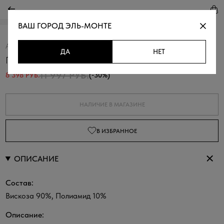
ВАШ ГОРОД
ЭЛЬ-МОНТЕ
Артикул:
360343.03312.7707F
Скопировать
ДА
НЕТ
Платье с цветочным принтом
11 997 РУБ.
8 398 РУБ.
(-30%)
НАЛИЧИЕ В МАГАЗИНЕ
В ИЗБРАННОЕ
ОПИСАНИЕ
Состав:
Вискоза 90%, Полиамид 10%
Описание: