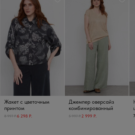
Жакет с цветочным
Джемпер оверсайз
принтом
комбинированный
7
6 298 Р.
2 999 Р.
8 997 Р.
5 997 Р.