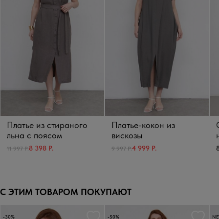
Платье из стираного
Платье-кокон из
льна с поясом
вискозы
8
8 398 Р.
4 999 Р.
11 997 Р.
9 997 Р.
С ЭТИМ ТОВАРОМ ПОКУПАЮТ
-30%
-50%
N