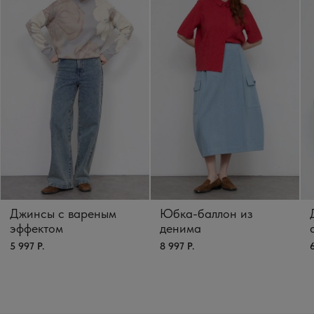
Джинсы с вареным
Юбка-баллон из
эффектом
денима
5 997 Р.
8 997 Р.
6