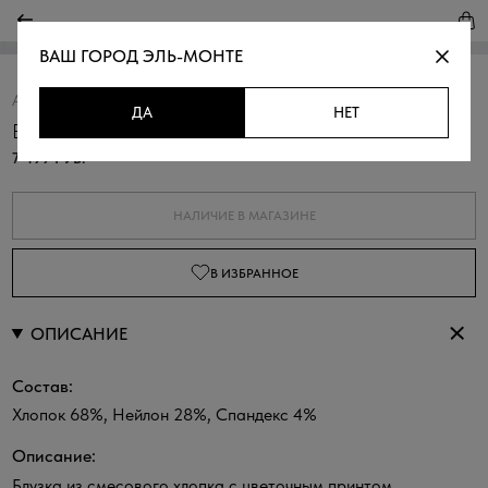
ВАШ ГОРОД
ЭЛЬ-МОНТЕ
Артикул:
311059Б.6_312.0201F
Скопировать
ДА
НЕТ
Блузка с цветочным принтом
7 499 РУБ.
НАЛИЧИЕ В МАГАЗИНЕ
В ИЗБРАННОЕ
ОПИСАНИЕ
Состав:
Хлопок 68%, Нейлон 28%, Спандекс 4%
Описание:
Блузка из смесового хлопка с цветочным принтом.